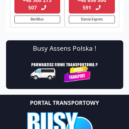
507
591
BertBus
Dania Expres
Busy Assens Polska !
PORTAL TRANSPORTOWY