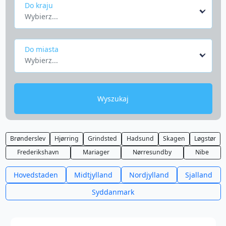
Do kraju
Wybierz...
Do miasta
Wybierz...
Wyszukaj
Brønderslev
Hjørring
Grindsted
Hadsund
Skagen
Løgstør
Frederikshavn
Mariager
Nørresundby
Nibe
Hovedstaden
Midtjylland
Nordjylland
Sjalland
Syddanmark