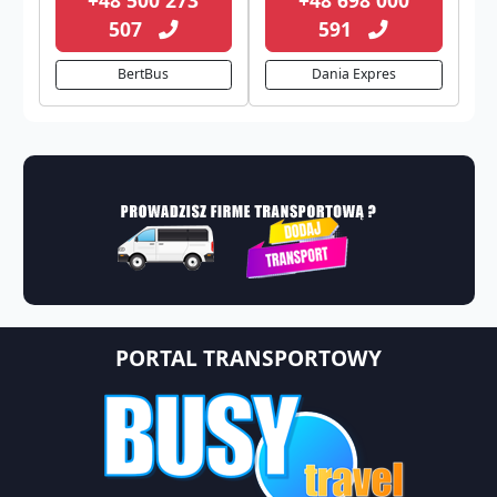
507
591
BertBus
Dania Expres
PORTAL TRANSPORTOWY