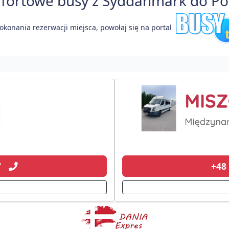
ortowe busy z Syddanmark do Pols
okonania rezerwacji miejsca, powołaj się na portal
07
+48