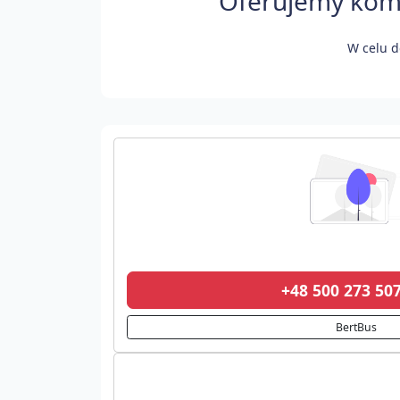
Oferujemy komf
W celu d
+48 500 273 5
BertBus