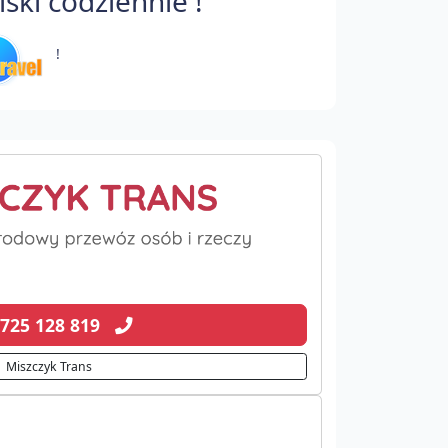
ki codziennie !
!
 725 128 819
Miszczyk Trans