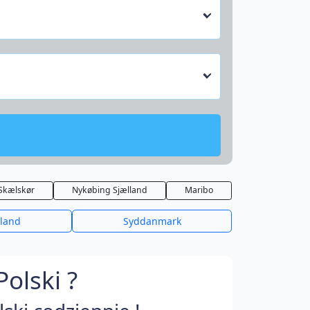
Skælskør
Nykøbing Sjælland
Maribo
lland
Syddanmark
olski ?