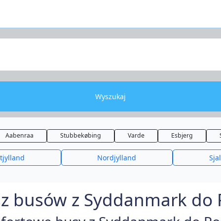
Wyszukaj
Aabenraa
Stubbekøbing
Varde
Esbjerg
tjylland
Nordjylland
Sja
z busów z Syddanmark do P