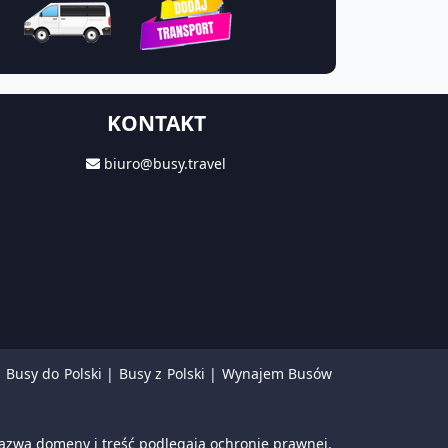
KONTAKT
biuro@busy.travel
|
Busy do Polski
|
Busy z Polski
|
Wynajem Busów
azwa domeny i treść podlegają ochronie prawnej.