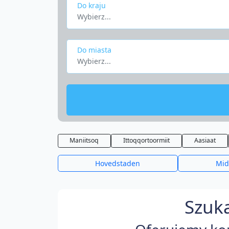
Do kraju
Wybierz...
Do miasta
Wybierz...
Maniitsoq
Ittoqqortoormiit
Aasiaat
Hovedstaden
Mid
Szuka