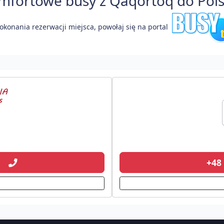
fortowe busy z Qaqortoq do Polsk
okonania rezerwacji miejsca, powołaj się na portal
91
+48