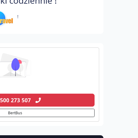
i codziennie !
!
 500 273 507
BertBus