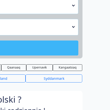
Qaanaaq
Upernavik
Kangaatsiaq
lland
Syddanmark
lski ?