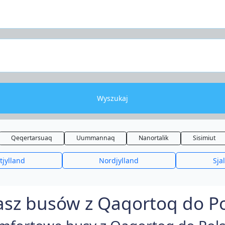
Wyszukaj
Qeqertarsuaq
Uummannaq
Nanortalik
Sisimiut
tjylland
Nordjylland
Sja
sz busów z Qaqortoq do Po