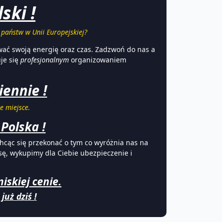
ski !
państw w Unii Europejskiej?
wać swoją energię oraz czas. Zadzwoń do nas a
uje się
profesjonalnym
organizowaniem
ennie !
e miejsce.
Polska !
Chcąc się przekonać o tym co wyróżnia nas na
ę, wykupimy dla Ciebie ubezpieczenie i
iskiej cenie.
uż dziś !