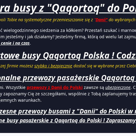
ra busy z "Qaqortoq" do Pol
oli Tobie na systematyczne przemieszczanie się z
"
Danii"
do wybranych 
ść wielogodzinnego siedzenia za kółkiem? Przestań szukać i marno
 jesteśmy i jak działamy? Jesteśmy firmą, którą od wielu lat zajm
cenie i na czas
.
towe busy Qaqortoq Polska ! Codzi
szej firmie możesz
szybko i bezpiecznie
dostać się w wybrane przez Ciebi
onalne przewozy pasażerskie Qaqortoq 
mi. Wszystkie
przewozy z Danii do Polski
zawsze są
ubezpieczone
. 
y zapoznamy Cię ze szczegółami, wspólnie z Tobą zaplanujemy tras
zyjemnych warunkach.
sne przewozy busami z "Danii" do Polski w n
e busy pasażerskie z Qaqortoq do Polski ! Zapraszamy j