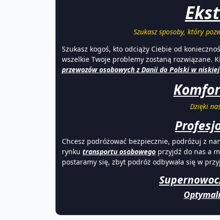
Ekst
Szukasz sposoby, który pozw
Szukasz kogoś, kto odciąży Ciebie od konieczno
wszelkie Twoje problemy zostaną rozwiązane. Kim
przewozów osobowych z Danii do Polski w niskiej 
Komfor
Dzięki na
Profesj
Chcesz podróżować bezpiecznie, podróżuj z na
rynku
transportu osobowego
przyjdź do nas a m
postaramy się, zbyt podróż odbywała się w pr
Supernowocze
Optymaln