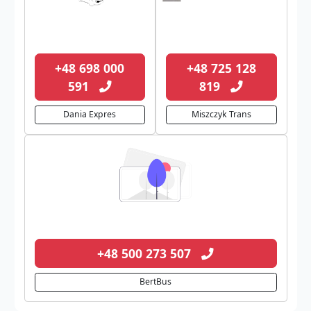
+48 698 000
+48 725 128
591
819
Dania Expres
Miszczyk Trans
+48 500 273 507
BertBus