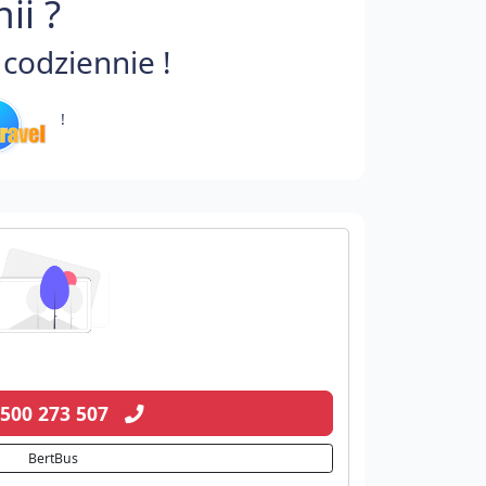
ii ?
codziennie !
!
 500 273 507
BertBus