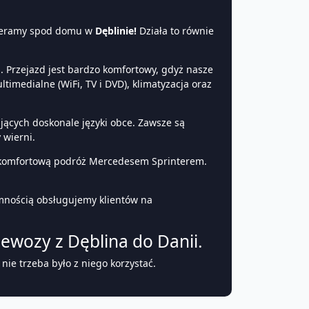
dbieramy spod domu w
Dęblinie!
Działa to równie
. Przejazd jest bardzo komfortowy, gdyż nasze
imedialne (WiFi, TV i DVD), klimatyzacja oraz
ących doskonale języki obce. Zawsze są
 wierni.
komfortową podróż Mercedesem Sprinterem.
mnością obsługujemy klientów na
wozy z Dęblina do Danii.
ie trzeba było z niego korzystać.