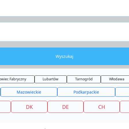
Wyszukaj
owiec Fabryczny
Lubartów
Tarnogród
Włodawa
Mazowieckie
Podkarpackie
DK
DE
CH