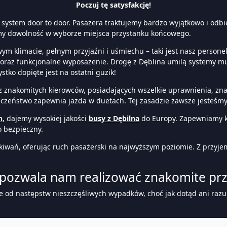
Poczuj tę satysfakcję!
 system door to door. Pasażera traktujemy bardzo wyjątkowo i o
my dowolność w wyborze miejsca przystanku końcowego.
ym klimacie, pełnym przyjaźni i uśmiechu – taki jest nasz personel
raz funkcjonalne wyposażenie. Drogę z Dęblina umilą systemy mult
tko dopięte jest na ostatni guzik!
znakomitych kierowców, posiadających wszelkie uprawnienia, znaj
ieczeństwo zapewnia jazda w duetach. Tej zasadzie zawsze jesteśmy
h
, dajemy wysokiej jakości
busy z Dębilna
do Europy. Zapewniamy 
 bezpieczny.
iwań, oferując ruch pasażerski na najwyższym poziomie. Z przyje
ozwala nam realizować znakomite prze
e od następstw nieszczęśliwych wypadków, choć jak dotąd ani razu n