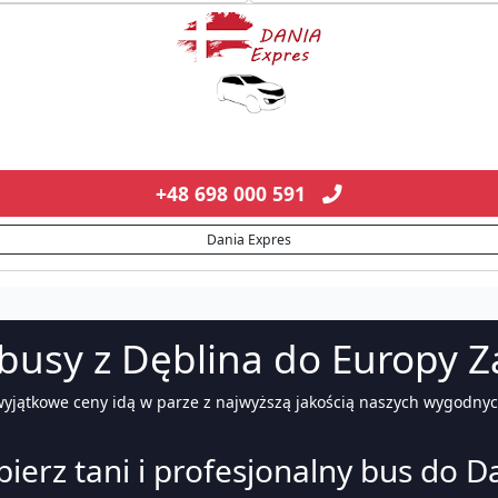
+48 698 000 591
Dania Expres
busy z Dęblina do Europy Z
 wyjątkowe ceny idą w parze z najwyższą jakością naszych wygodny
ierz tani i profesjonalny bus do Da