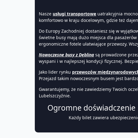
Nasze
usługi transportowe
uatrakcyjnia mocno
komfortowo w kraju docelowym, gdzie też daje
Do Europy Zachodniej dostaniesz się w wyjątkow
świetne busy mają dużo miejsca dla pasażerów o
ergonomiczne fotele ułatwiające przewozy. Wszys
Nowoczesne busy z Dęblina
są prowadzone przez 
wyspani i w najlepszej kondycji fizycznej. Bezp
Jako lider rynku
przewozów międzynarodowyc
Przejazd takim nowoczesnym busem jest bardzo
Gwarantujemy, że nie zawiedziemy Twoich oczek
Lubelszczyźnie.
Ogromne doświadczenie p
Każdy bilet zawiera ubezpieczeni