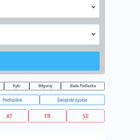
Ryki
Biłgoraj
Biała Podlaska
Podlaskie
Świętokrzyskie
AT
FR
SE