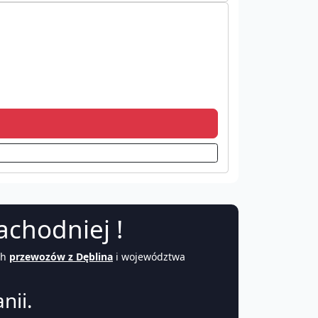
achodniej !
ch
przewozów z Dęblina
i województwa
nii.