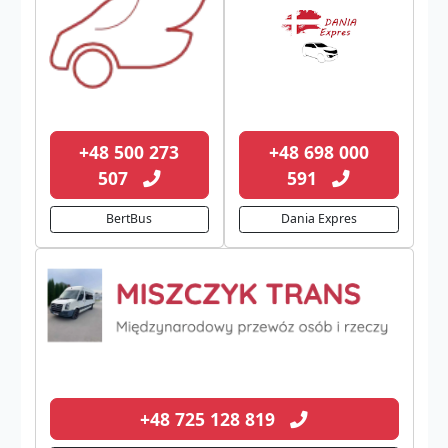
+48 500 273
+48 698 000
507
591
BertBus
Dania Expres
+48 725 128 819