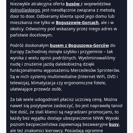
Niezwykle atrakcyjna oferta
busów
z województwa
dolnośląskiego
, jest nieodłącznie związana z metodą
door to door. Odbieramy klienta spod jego domu lub
mieszkania nie tylko w
Boguszowie-Gorcach
, ale i w
okolicy. Odwozimy pod wskazany przez niego adres w
państwie docelowym.
Podróż doskonałym
busem z Boguszowa-Gorców
do
Europy Zachodniej minęła szybko i przyjemnie – tak
wynika z wielu opinii podróżnych. Wyeliminowaliśmy
nudę i znużenie jazdą dalekobieżną dzięki
funkcjonalnemu wyposażeniu Mercedesów Sprinterów.
Są w nich systemy multimedialne (Internet WiFi, DVD i
telewizja), klimatyzacja czy ergonomiczne fotele,
ułatwiające przewóz osób.
Za tak wiele udogodnień płacisz uczciwą cenę. Można
nawet się pozytywnie zaskoczyć, bo jest naprawdę tanio!
Nie dość, że stali klienci są nagradzani promocjami, to
każdy bez wyjątku dostaje ubezpieczenie NNW. Wysoki
poziom bezpieczeństwa zapewniają bezawaryjne
busy
,
ale też znakomici kierowcy. Posiadają ogromne