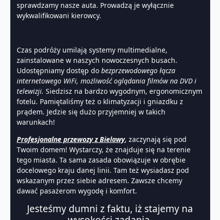
sprawdzamy nasze auta. Prowadzą je wyłącznie
wykwalifikowani kierowcy.
Czas podróży umilają systemy multimedialne,
zainstalowane w naszych nowoczesnych busach.
Udostępniamy dostęp do
bezprzewodowego łącza
internetowego WiFi, możliwość oglądania filmów na DVD i
telewizji.
Siedzisz na bardzo wygodnym, ergonomicznym
fotelu. Pamiętaliśmy też o klimatyzacji i gniazdku z
prądem. Jedzie się dużo przyjemniej w takich
warunkach!
Profesjonalne przewozy z Bielawy
, zaczynają się pod
Twoim domem! Wystarczy, że znajduje się na terenie
tego miasta. Ta sama zasada obowiązuje w obrębie
docelowego kraju danej linii. Tam też wysiadasz pod
wskazanym przez siebie adresem. Zawsze chcemy
dawać pasażerom wygodę i komfort.
Jesteśmy dumni z faktu, iż stajemy na
wysokości zadania.