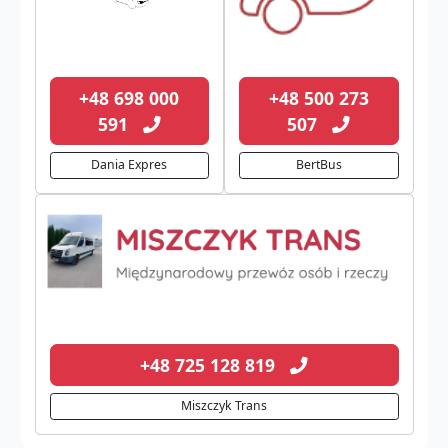
+48 698 000
+48 500 273
591
507
Dania Expres
BertBus
+48 725 128 819
Miszczyk Trans