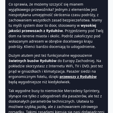
Co sprawia, że możemy szczycić się mianem
wyjątkowego przewoźnika? Jednym z elementów jest
niespotykana umiejętność skrócenia czasu podróży, z
zachowaniem wszystkich zasad bezpieczeństwa. Mamy
tu myśli system door to door, stosowany w
wysokiej
jakości przewozach z Rydułtów
. Przyjedziemy pod Twój
dom na terenie miasta i okolic. Podróż zakończysz pod
wskazanym adresem w obrębie docelowego kraju
podróży. Klienci bardzo doceniają to udogodnienie.
Dużym atutem jest też funkcjonalne wyposażenie
świetnych busów Rydułtów
do Europy Zachodniej. Na
pokładzie skorzystasz z Internetu WiFi, TV i DVD. Jest też
prąd w gniazdkach i klimatyzacja. Pasażer siedzi na
ergonomicznym fotelu, dzięki
przewozy z Rydułtów
będą wygodniejsze niż kiedykolwiek.
Tak wygodne busy to niemieckie Mercedesy Sprintery,
słynące nie tylko z udogodnień dla pasażerów, ale też z
doskonałych parametrów technicznych. Ułatwia to
możliwie szybką jazdę, ale z zachowaniem zdrowego
rozsądku. Takimi zasadami kierują się nasi doświadczeni