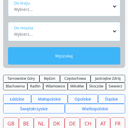
Do kraju
Wybierz...
Do miasta
Wybierz...
Wyszukaj
Tarnowskie Góry
Będzin
Częstochowa
Jastrzębie Zdrój
Blachownia
Radlin
Wilamowice
Mikołów
Skoczów
Siewierz
Łódzkie
Małopolskie
Opolskie
Śląskie
Świętokrzyskie
Wielkopolskie
GB
BE
NL
DK
DE
CH
AT
FR