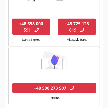
+48 698 000
+48 725 128
591
819
Dania Expres
Miszczyk Trans
+48 500 273 507
BertBus