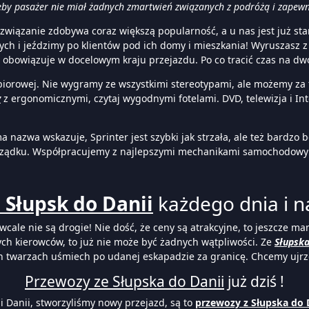
eby pasażer nie miał żadnych zmartwień związanych z podróżą i zapewni
 Rozwiązanie zdobywa coraz większą popularność, a u nas jest już 
ych i jeździmy po klientów pod ich domy i mieszkania! Wyruszasz 
 obowiązuje w docelowym kraju przejazdu. Po co tracić czas na dw
biorowej. Nie wygramy ze wszystkimi stereotypami, ale możemy za
y
z ergonomicznymi, czytaj wygodnymi fotelami. DVD, telewizja i Int
a nazwa wskazuje, Sprinter jest szybki jak strzała, ale też bardzo 
orządku. Współpracujemy z najlepszymi mechanikami samochodowy
 Słupsk do Danii
każdego dnia i na
wcale nie są drogie! Nie dość, że ceny są atrakcyjne, to jeszcze mam
ch kierowców, to już nie może być żadnych wątpliwości. Ze
Słupsk
 ich twarzach uśmiech po udanej eskapadzie za granicę. Chcemy ujrz
Przewozy ze Słupska do Danii
już dziś !
 i Danii, stworzyliśmy nowy przejazd, są to
przewozy z Słupska do 