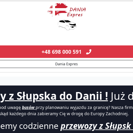
+48 698 000 591
Dania Expres
y z Słupska do Danii !
Już d
c pod uwagę
busów
przy planowaniu wyjazdu za granicę? Nasza fi
skąd każdego dnia zabieramy Cię w drogę do Europy Zachodniej.
jemy codzienne
przewozy z Słupsk 