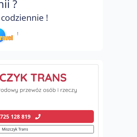
ii ?
codziennie !
!
 725 128 819
Miszczyk Trans