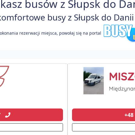
kasz busów z Słupsk do Dan
omfortowe busy z Słupsk do Danii 
okonania rezerwacji miejsca, powołaj się na portal
07
+48