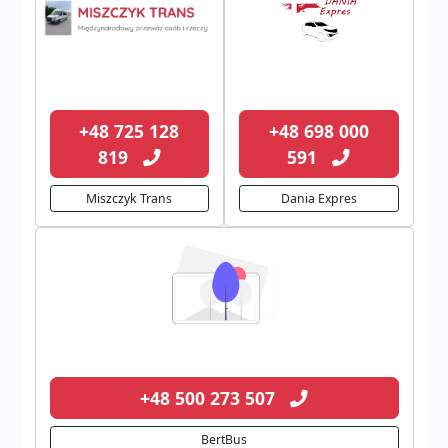
+48 725 128
+48 698 000
819
591
Miszczyk Trans
Dania Expres
+48 500 273 507
BertBus