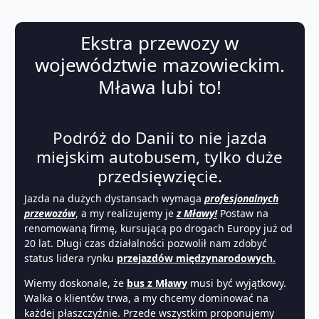
Ekstra przewozy w
województwie mazowieckim.
Mława lubi to!
Podróż do Danii to nie jazda
miejskim autobusem, tylko duże
przedsięwzięcie.
Jazda na dużych dystansach wymaga
profesjonalnych
przewozów
, a my realizujemy je
z Mławy!
Postaw na
renomowaną firmę, kursującą po drogach Europy już od
20 lat. Długi czas działalności pozwolił nam zdobyć
status lidera rynku
przejazdów międzynarodowych.
Wiemy doskonale, że
bus z Mławy
musi być wyjątkowy.
Walka o klientów trwa, a my chcemy dominować na
każdej płaszczyźnie. Przede wszystkim proponujemy