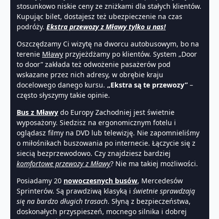
stosunkowo niskie ceny ze zniżkami dla stałych klientów.
Kupując bilet, dostajesz też ubezpieczenie na czas
podróży.
Ekstra przewozy z Mławy tylko u nas!
Oszczędzamy Ci wizytę na dworcu autobusowym, bo na
terenie
Mławy
przyjeżdżamy po klientów. System „Door
to door” zakłada też odwożenie pasażerów pod
wskazane przez nich adresy, w obrębie kraju
docelowego danego kursu.
„Ekstra są te przewozy”
–
często słyszymy takie opinie.
Bus z Mławy
do Europy Zachodniej jest świetnie
wyposażony. Siedzisz na ergonomicznym fotelu i
oglądasz filmy na DVD lub telewizję. Nie zapomnieliśmy
o miłośnikach buszowania po internecie. Łączycie się z
siecią bezprzewodowo. Czy znajdziesz bardziej
komfortowe przewozy z Mławy
? Nie ma takiej możliwości.
Posiadamy 20
nowoczesnych busów
, Mercedesów
Sprinterów. Są prawdziwą klasyką i
świetnie sprawdzają
się na bardzo długich trasach
. Słyną z bezpieczeństwa,
doskonałych przyspieszeń, mocnego silnika i dobrej