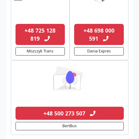
+48 725 128
+48 698 000
819
591
Miszczyk Trans
Dania Expres
+48 500 273 507
BertBus